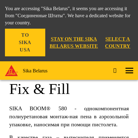
You are accessing "Sika Belarus", it seems you are accessing it
from "Соединенные Штаты". We have a dedicated website for
your country.
Дистрибуция
...
Sika Boom®-580 Fix & Fill
TO
STAY ON THE SIKA
SELECT A
SIKA
BELARUS WEBSITE
COUNTRY
USA
Sika Boom®-580
Sika Belarus
Fix & Fill
SIKA BOOM® 580 - однокомпонентная
полиуретановая монтаж-ная пена в аэрозольной
упаковке, наносимая при помощи пистолета.
В качестве газа – вытеснителя применяется