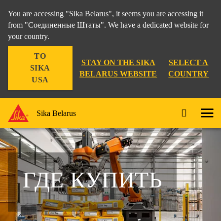
You are accessing "Sika Belarus", it seems you are accessing it
from "Соединенные Штаты". We have a dedicated website for
your country.
TO
STAY ON THE SIKA
SELECT A
SIKA
BELARUS WEBSITE
COUNTRY
USA
Sika Belarus
ГДЕ КУПИТЬ