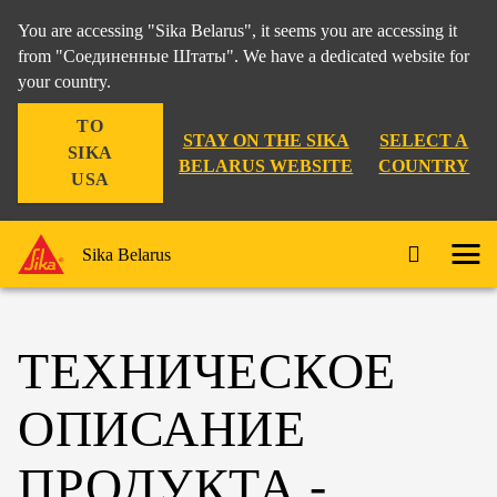
You are accessing "Sika Belarus", it seems you are accessing it
from "Соединенные Штаты". We have a dedicated website for
your country.
TO
STAY ON THE SIKA
SELECT A
SIKA
BELARUS WEBSITE
COUNTRY
USA
Sika Belarus
ТЕХНИЧЕСКОЕ
ОПИСАНИЕ
ПРОДУКТА -