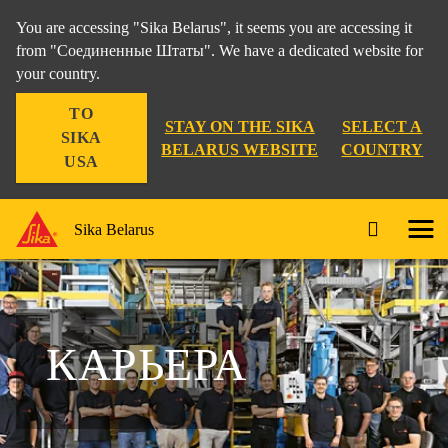
You are accessing "Sika Belarus", it seems you are accessing it
from "Соединенные Штаты". We have a dedicated website for
your country.
TO
STAY ON THE SIKA
SELECT A
SIKA
BELARUS WEBSITE
COUNTRY
USA
Sika Belarus
КАРЬЕРА