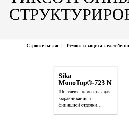
СТРУКТУРИРО
Строительство
Ремонт и защита железобето
Sika
MonoTop®-723 N
Шпатлевка цементная для
выравнивания и
финишной отделки
бетонных поверхностей
слоем от 1 до 7 мм.