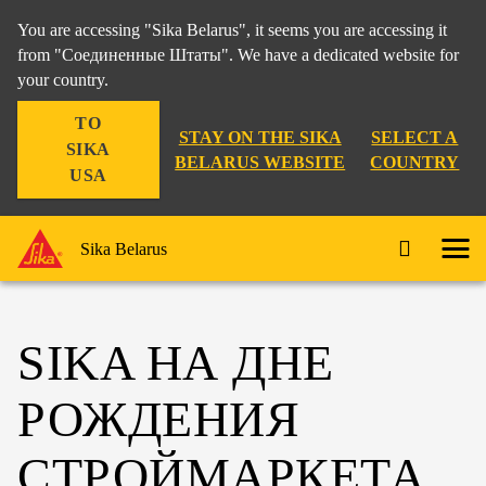
You are accessing "Sika Belarus", it seems you are accessing it
from "Соединенные Штаты". We have a dedicated website for
your country.
TO
STAY ON THE SIKA
SELECT A
SIKA
BELARUS WEBSITE
COUNTRY
USA
Sika Belarus
SIKA НА ДНЕ
РОЖДЕНИЯ
СТРОЙМАРКЕТА