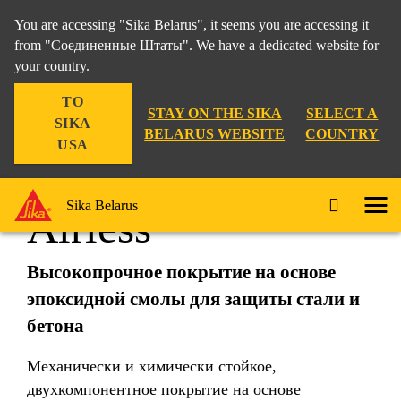
You are accessing "Sika Belarus", it seems you are accessing it
from "Соединенные Штаты". We have a dedicated website for
your country.
TO
STAY ON THE SIKA
SELECT A
SIKA
BELARUS WEBSITE
COUNTRY
USA
SikaCor®-299
Sika Belarus
Airless
Высокопрочное покрытие на основе
эпоксидной смолы для защиты стали и
бетона
Механически и химически стойкое,
двухкомпонентное покрытие на основе