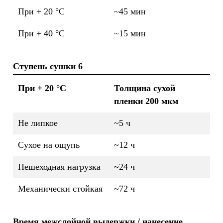
При + 20 °C
~45 мин
При + 40 °C
~15 мин
Ступень сушки 6
При + 20 °C
Толщина сухой
пленки 200 мкм
Не липкое
~5 ч
Сухое на ощупь
~12 ч
Пешеходная нагрузка
~24 ч
Механически стойкая
~72 ч
Время межслойной выдержки / нанесение