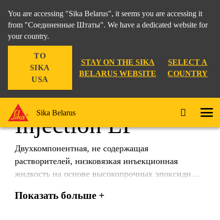
You are accessing "Sika Belarus", it seems you are accessing it
from "Соединенные Штаты". We have a dedicated website for
your country.
TO
STAY ON THE SIKA
SELECT A
SIKA
BELARUS WEBSITE
COUNTRY
USA
Sikadur®-52
Sika Belarus
Injection LP
Двухкомпонентная, не содержащая
растворителей, низковязкая инъекционная
жидкость на основе высокопрочных эпоксидных
смол. Тип N (нормальное время схватывания)
Показать больше +
используется при температурах основания от
+5°C до +30°C. Тип LP (длительное время