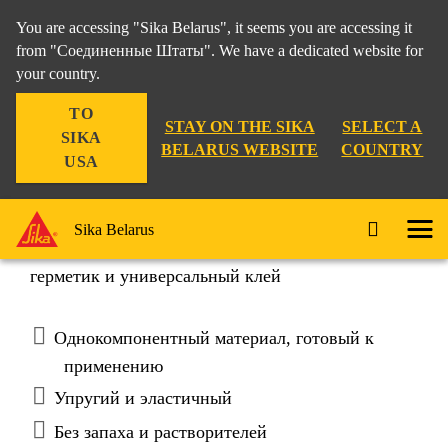
You are accessing "Sika Belarus", it seems you are accessing it
from "Соединенные Штаты". We have a dedicated website for
your country.
TO
STAY ON THE SIKA
SELECT A
SIKA
BELARUS WEBSITE
COUNTRY
USA
Sikaflex®-11 FC+
Sika Belarus
Однокомпонентный эластичный шовный
герметик и универсальный клей
Однокомпонентный материал, готовый к
применению
Упругий и эластичный
Без запаха и растворителей