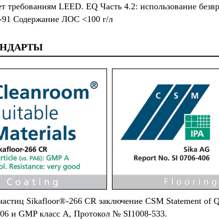
ет требованиям LEED. EQ Часть 4.2: использование безв
91 Содержание ЛОС <100 г/л
АНДАРТЫ
астиц Sikafloor®-266 CR заключение CSM Statement of Qua
406 и GMP класс A, Протокол № SI1008-533.