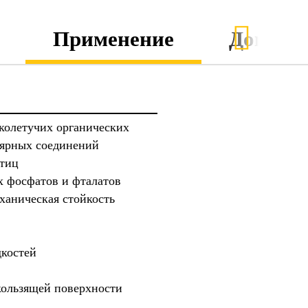
Применение
Докуме
гколетучих органических
лярных соединений
стиц
х фосфатов и фталатов
ханическая стойкость
костей
кользящей поверхности