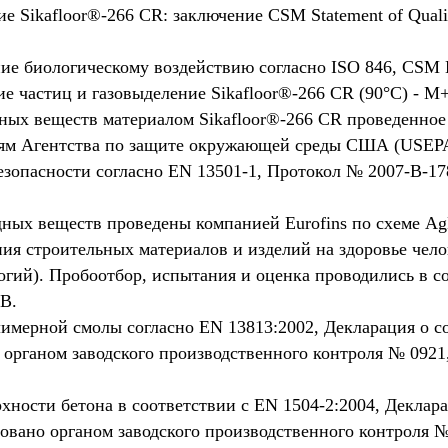
 Sikafloor®-266 CR: заключение CSM Statement of Qualifi
ие биологическому воздействию согласно ISO 846, CSM 
е частиц и газовыделение Sikafloor®-266 CR (90°C) - M
ных веществ материалом Sikafloor®-266 CR проведенное
иям Агентства по защите окружающей среды США (USEP
зопасности согласно EN 13501-1, Протокол № 2007-B-178
ных веществ проведены компанией Eurofins по схеме A
ия строительных материалов и изделий на здоровье чело
огий). Пробоотбор, испытания и оценка проводились в с
B.
имерной смолы согласно EN 13813:2002, Декларация о со
органом заводского производственного контроля № 0921,
ности бетона в соответствии с EN 1504-2:2004, Деклара
овано органом заводского производственного контроля №