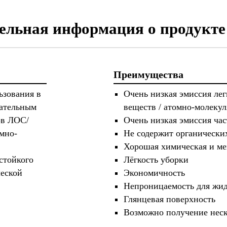
ельная информация о продукте
Преимущества
ьзования в
Очень низкая эмиссия ле
зательным
веществ / атомно-молеку
ов ЛОС/
Очень низкая эмиссия ча
мно-
Не содержит органически
Хорошая химическая и ме
стойкого
Лёгкость уборки
ческой
Экономичность
Непроницаемость для жид
Глянцевая поверхность
Возможно получение нес