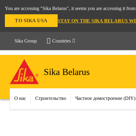
You are accessing "Sika Belarus", it seems you are accessing it f
TO SIKA USA
STAY ON THE SIKA BELARUS W
Sika Group
Countries
Sika Belarus
О нас
Строительство
Частное домостроение (DIY)