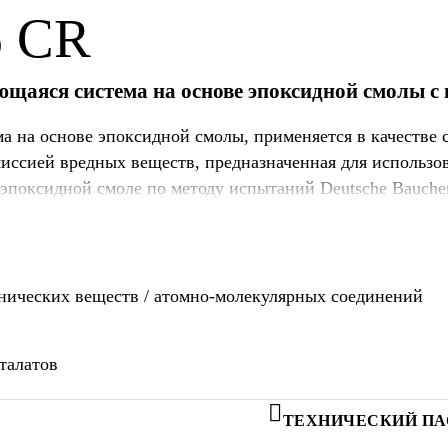
6 CR
аяся система на основе эпоксидной смолы с 
ма на основе эпоксидной смолы, применяется в качестве
эмиссией вредных веществ, предназначенная для использ
эпоксидной смоле по методу испытаний Deutsche Bauchem
анических веществ / атомно-молекулярных соединений
талатов
ТЕХНИЧЕСКИЙ ПА