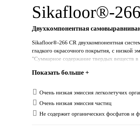
Sikafloor®-26
Двухкомпонентная самовыравнивающ
Sikafloor®-266 CR двухкомпонентная систе
гладкого окрасочного покрытия, с низкой 
"Суммарное содержание твердых веществ в 
материалам строительной химии)".
Показать больше +
Очень низкая эмиссия легколетучих орг
Очень низкая эмиссия частиц
Не содержит органических фосфатов и ф