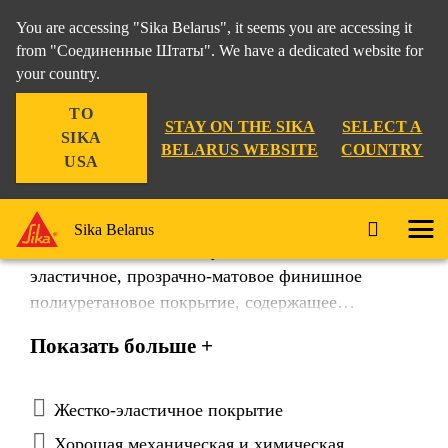
You are accessing "Sika Belarus", it seems you are accessing it
from "Соединенные Штаты". We have a dedicated website for
your country.
TO
STAY ON THE SIKA
SELECT A
SIKA
BELARUS WEBSITE
COUNTRY
USA
Sikafloor®-356 N
Sika Belarus
Sikafloor-356 N - это двухкомпонентное, жестко-
эластичное, прозрачно-матовое финишное
полиуретановое покрытие, содержащее
растворители.
Показать больше +
Жестко-эластичное покрытие
Хорошая механическая и химическая