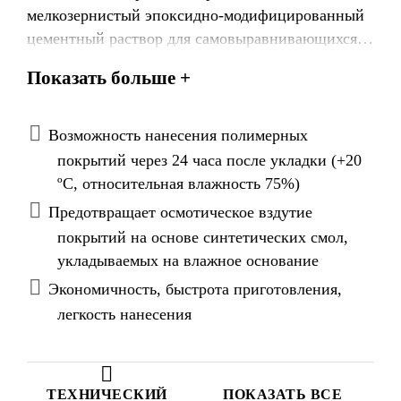
мелкозернистый эпоксидно-модифицированный
цементный раствор для самовыравнивающихся
напольных стяжек, укладываемых тонким слоем
Показать больше +
от 1,5 до 3 мм.
Возможность нанесения полимерных
покрытий через 24 часа после укладки (+20
ºС, относительная влажность 75%)
Предотвращает осмотическое вздутие
покрытий на основе синтетических смол,
укладываемых на влажное основание
Экономичность, быстрота приготовления,
легкость нанесения
ТЕХНИЧЕСКИЙ
ПОКАЗАТЬ ВСЕ