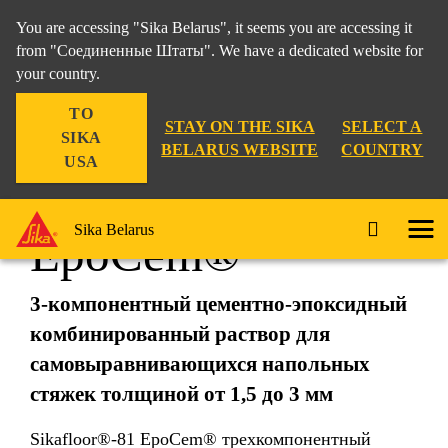
You are accessing "Sika Belarus", it seems you are accessing it
from "Соединенные Штаты". We have a dedicated website for
your country.
TO
STAY ON THE SIKA
SELECT A
SIKA
BELARUS WEBSITE
COUNTRY
USA
Sikafloor®-81
Sika Belarus
EpoCem®
3-компонентный цементно-эпоксидный
комбинированный раствор для
самовыравнивающихся напольных
стяжек толщиной от 1,5 до 3 мм
Sikafloor®-81 EpoCem® трехкомпонентный