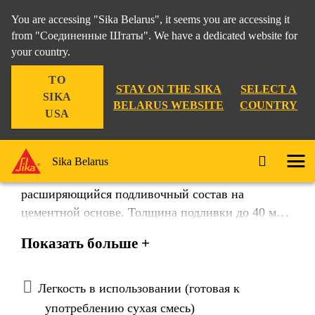
You are accessing "Sika Belarus", it seems you are accessing it
from "Соединенные Штаты". We have a dedicated website for
your country.
TO
STAY ON THE SIKA
SELECT A
SIKA
BELARUS WEBSITE
COUNTRY
USA
SikaGrout®-314
Sika Belarus
Однокомпонентный высокоточный,
расширяющийся подливочный состав на
цементной основе. Толщина подливки до 40 мм.
за один слой
Показать больше +
Легкость в использовании (готовая к
употреблению сухая смесь)