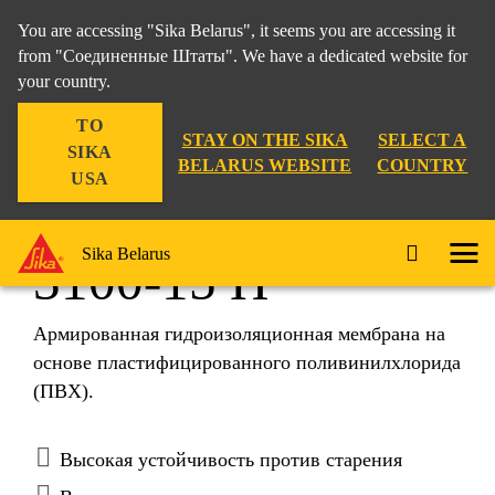
You are accessing "Sika Belarus", it seems you are accessing it
from "Соединенные Штаты". We have a dedicated website for
your country.
TO
STAY ON THE SIKA
SELECT A
SIKA
BELARUS WEBSITE
COUNTRY
USA
Sikaplan® WP
Sika Belarus
3100-15 H
Армированная гидроизоляционная мембрана на
основе пластифицированного поливинилхлорида
(ПВХ).
Высокая устойчивость против старения