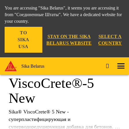
You are accessing "Sika Belarus", it seems you are accessing it
from "Соединенные Штаты". We have a dedicated website for
your country.
Строительство
...
Sika® ViscoCrete®-5 New
TO
STAY ON THE SIKA
SELECT A
SIKA
BELARUS WEBSITE
COUNTRY
USA
Sika®
Sika Belarus
ViscoCrete®-5
New
Sika® ViscoCrete® 5 New -
суперпластифицирующая и
суперводоредуцирующая добавка для бетонов.