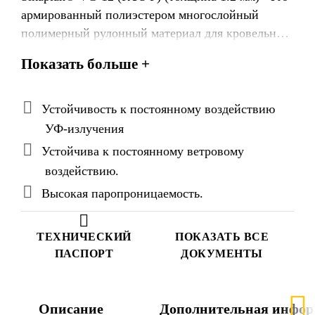
армированный полиэстером многослойный
полимерный рулонный материал для кровельной
гидроизоляции на основе высококачественного
Показать больше +
поливинилхлорида (ПВХ) с дополнительными
антипиренами, соответствует стандарту EN
13956 и ТУ 5774-028-13613997-09 с изменениями
Устойчивость к постоянному воздействию
1,2,3.
УФ-излучения
Устойчива к постоянному ветровому
воздействию.
Высокая паропроницаемость.
ТЕХНИЧЕСКИЙ
ПОКАЗАТЬ ВСЕ
ПАСПОРТ
ДОКУМЕНТЫ
Описание
Дополнительная инфор