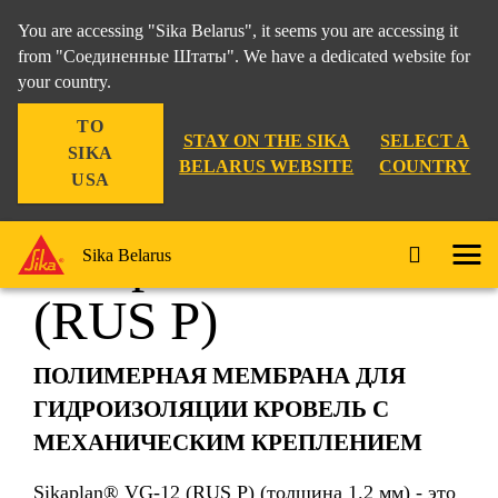
You are accessing "Sika Belarus", it seems you are accessing it
from "Соединенные Штаты". We have a dedicated website for
your country.
Строительство
...
Sikaplan® VG-12 (RUS P)
TO
STAY ON THE SIKA
SELECT A
SIKA
BELARUS WEBSITE
COUNTRY
USA
Sikaplan® VG-12
Sika Belarus
(RUS P)
ПОЛИМЕРНАЯ МЕМБРАНА ДЛЯ
ГИДРОИЗОЛЯЦИИ КРОВЕЛЬ С
МЕХАНИЧЕСКИМ КРЕПЛЕНИЕМ
Sikaplan® VG-12 (RUS P) (толщина 1.2 мм) - это